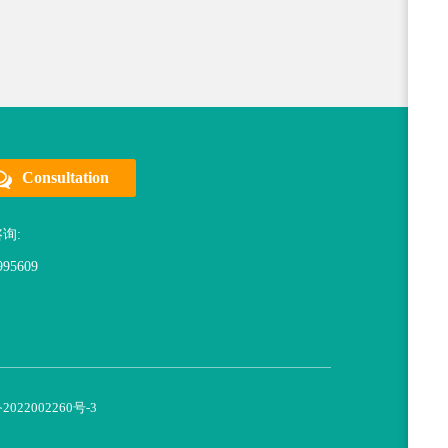
Consultation
询:
995609
2022002260号-3
Close